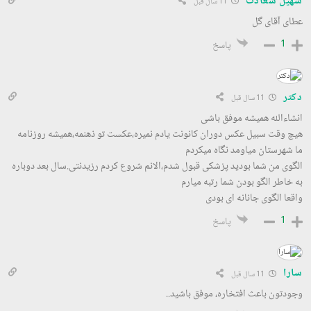
سهیل سعادت
11 سال قبل
عطای آقای گل
1
پاسخ
دکتر
11 سال قبل
انشاءالله همیشه موفق باشی
هیچ وقت سبیل عکس دوران کانونت یادم نمیره،عکست تو ذهنمه،همیشه روزنامه
ما شهرستان میاومد نگاه میکردم
الگوی من شما بودید پزشکی قبول شدم،الانم شروع کردم رزیدنتی.سال بعد دوباره
به خاطر الگو بودن شما رتبه میارم
واقعا الگوی جانانه ای بودی
1
پاسخ
سارا
11 سال قبل
وجودتون باعث افتخاره، موفق باشید..