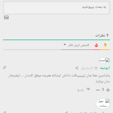
7
نظرات
قدیمی ترین نظر
ارومیه
11 سال قبل
یاشاسین عطا جان لییییییاقت داداش ایشالله همیشه موفق الاسان …ایفتیخار
سان بیزلره
3
پاسخ