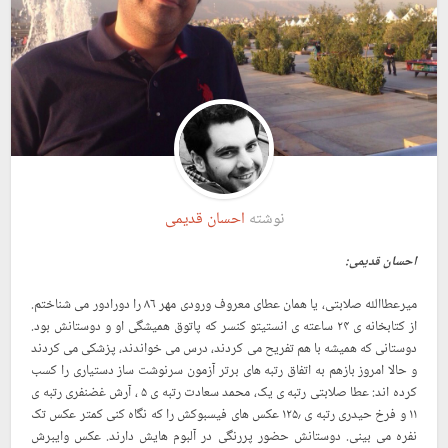
نوشته
احسان قدیمی
احسان قدیمی:
میرعطاالله صلابتی، یا همان عطای معروف ورودی مهر ۸۶ را دورادور می شناختم.
از کتابخانه ی ۲۴ ساعته ی انستیتو کنسر که پاتوق همیشگی او و دوستانش بود.
دوستانی که همیشه با هم تفریح می کردند، درس می خواندند، پزشکی می کردند
و حالا امروز بازهم به اتفاق رتبه های برتر آزمون سرنوشت ساز دستیاری را کسب
کرده اند: عطا صلابتی رتبه ی یک، محمد سعادت رتبه ی ۵ ، آرش غضنفری رتبه ی
۱۱ و فرخ حیدری رتبه ی ۱۲۵٫ عکس های فیسبوکش را که نگاه کنی کمتر عکس تک
نفره می بینی. دوستانش حضور پررنگی در آلبوم هایش دارند. عکس وایبرش