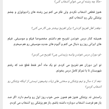
-حالا چه رشته ای می خوای انتخاب کنی؟
هنوز قطعی انتخاب نکردم. ولی فکر می کنم بین رشته های رادیولوژی و چشم
.
پزشکی یکی رو انتخاب کنم
-چقدر اهل تفریح کردنی؟ برای تفریح بیشتر چی کار می کنی؟
همیشه کنار درس خوندن تفریح هم داشتم. مخصوصا فیلم و موسیقی. فیلم
های ایرانی روز رو دنبال می کنم و آلبوم های جدید موسیقی رو هم میخرم.
-تو دوران درس خوندن واسه رزیدنتی چی؟ تفریح می کردی؟
تو این دوران هم تفریح می کردم. تو یک ماه آخر فقط قطع شد که رفتم
شهرستان تا با تمرکز کامل درس بخونم.
-بعد از ۷ سال و نیم پزشکی و سختی های زیاد، پشیمون نیستی از اینکه پزشکی رو
انتخاب کردی؟
راستش نه. پزشکی هنوز هم همون حس خوب روز اول رو واسم داره. اگر صد
بار هم فرصت انتخاب دوباره داشته باشم، باز هم پزشکی رو انتخاب می کردم.