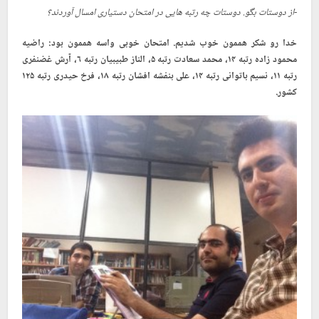
-از دوستات بگو. دوستات چه رتبه هایی در امتحان دستیاری امسال آوردند؟
خدا رو شکر هممون خوب شدیم. امتحان خوبی واسه هممون بود: راضیه
محمود زاده رتبه ۱۴، محمد سعادت رتبه ۵، الناز طبیبیان رتبه ۶، آرش غضنفری
رتبه ۱۱، نسیم باتوانی رتبه ۱۴، علی بنفشه افشان رتبه ۱۸، فرخ حیدری رتبه ۱۲۵
کشور.