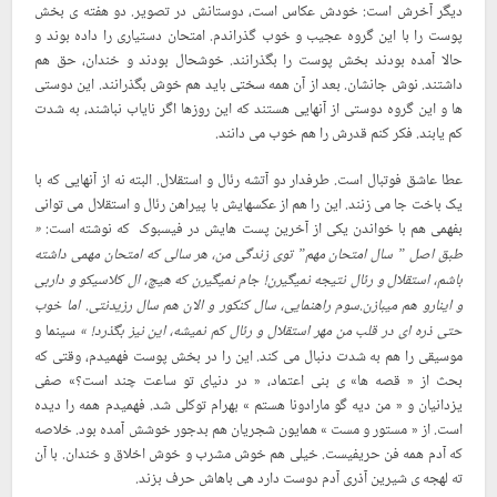
دیگر آخرش است: خودش عکاس است، دوستانش در تصویر. دو هفته ی بخش
پوست را با این گروه عجیب و خوب گذراندم. امتحان دستیاری را داده بوند و
حالا آمده بودند بخش پوست را بگذرانند. خوشحال بودند و خندان، حق هم
داشتند. نوش جانشان. بعد از آن همه سختی باید هم خوش بگذرانند. این دوستی
ها و این گروه دوستی از آنهایی هستند که این روزها اگر نایاب نباشند، به شدت
کم یابند. فکر کنم قدرش را هم خوب می دانند.
عطا عاشق فوتبال است. طرفدار دو آتشه رئال و استقلال. البته نه از آنهایی که با
یک باخت جا می زنند. این را هم از عکسهایش با پیراهن رئال و استقلال می توانی
بفهمی هم با خواندن یکی از آخرین پست هایش در فیسبوک که نوشته است:
«
طبق اصل ” سال امتحان مهم” توی زندگی من، هر سالی که امتحان مهمی داشته
باشم، استقلال و رئال نتیجه نمیگیرن! جام نمیگیرن که هیچ، ال کلاسیکو و داربی
و اینارو هم میبازن.سوم راهنمایی، سال کنکور و الان هم سال رزیدنتی. اما خوب
سینما و
حتی ذره ای در قلب من مهر استقلال و رئال کم نمیشه، این نیز بگذرد! »
موسیقی را هم به شدت دنبال می کند. این را در بخش پوست فهمیدم، وقتی که
بحث از « قصه ها» ی بنی اعتماد، « در دنیای تو ساعت چند است؟» صفی
یزدانیان و « من دیه گو مارادونا هستم » بهرام توکلی شد. فهمیدم همه را دیده
است. از « مستور و مست » همایون شجریان هم بدجور خوشش آمده بود. خلاصه
که آدم همه فن حریفیست. خیلی هم خوش مشرب و خوش اخلاق و خندان. با آن
ته لهجه ی شیرین آذری آدم دوست دارد هی باهاش حرف بزند.