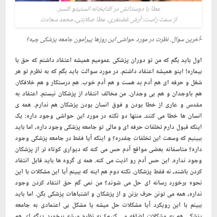
عطا با دوستانش در کتابخانه انستیتو کنسر.
از سمت راست: آرش غضنفری، عطا صلابتی، محمد سعادت
-آخرین سوال. نظرت در مورد حواشی این روزها پیرامون جامعه پزشکی چیه؟
اول باید بگم که من تو دوران پزشکی عمومیم همیشه اعتقاد داشتم که حق با
بیماره! اینو همیشه اعتقاد داشتم. در مورد سوالت باید بگم که به نظرم تو هر
شغل و حرفه ای هم آدم بد هست و هم آدم خوب. هم درستکار و هم خلافکار.
هم باوجدان و هم بی وجدان. من مخالف انتقاد از پزشکان نیستم. اعتقاد به
مقدس و عاری از خطا بودن و فوق انسان بودن پزشکان هم ندارم. همه ی
انسان ها خطا می کنند. منتها دو نکته در مورد این حواشی وجود داره: یک
اینکه قبول دارم تخلفات حرفه ای و مالی تو جامعه پزشکی وجود داره، اما باید
ببینیم که وسعت این تخلفات چقدره؟ و اینکه آیا فقط در جامعه پزشکی وجود
داره؟ متاسفانه بعضی مواقع آدم حس می کنه که دیواری کوتاه تر از پزشکان
وجود نداره. این حس آدم رو اذیت می کنه. همه ی گروه ها باید قابل انتقاد
کردن باشند، نه فقط پزشکان. نکته دوم هم اینه که ببینم آیا این مشکلات با این
نحوه برخورد رسانه ای حل می شوند؟ من نمی گم حق انتقاد کردن وجود
نداره، همه می تونن حرف بزنن و از پزشکان و اشتباهات پزشکی بگن. اما باید
ببینم با این رویکرد آیا مشکلات حل میشه یا مشکل بی اعتمادی به جامعه
پزشکی هم به مشکلات اضافه می کنیم؟ به نظرم میشه برخورد دیگه ای هم