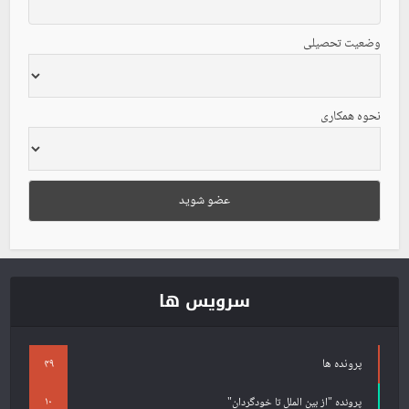
وضعیت تحصیلی
نحوه همکاری
سرویس ها
پرونده ها
۴۹
۱۰
پرونده "از بین الملل تا خودگردان"