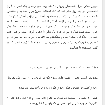
دیروز جشن فارغ التحصیلی ورودی ۸۶ هم بود. خبر رتبه ی یک شدن با فارغ
التحصیلی در یک روز. فکر کنم تک تک لحظات دیروز برای عطا به یادماندنی
باشند. به عطا که زنگ می زنم برای مصاحبه، آهنگ پیشوازش آهنگی ترکیست.
پرس و جو که می کنم می گوید آهنگی از احمد کایاست (Ahmet Kaya –
خواننده ی اهل ترکیه ). در مورد دلتنگی های غربت. دوری از پدر و مادر. عطا اهل
خوی است. هفت سال و نیم دوری و دل تنگی را تجربه کرده است. ترجمه چند
خط اول آهنگ این است
:« … دل بستگیهام دور افتاده و من در یک سرزمین دورم
چند خط زیر، حاصل گپ و
/ صبح به خیر مادرجان / صبح به خیر پدرجان … »
گفتی صمیمانه با عطاست.
-اول از همه مبارکت باشه. خودت فکر می کردی رتبه ی ۱ بشی؟
ممنونم. راستش بعد از اومدن کلید آزمون فکر می کردم زیر ۱۰ بشم. ولی یک نه!
-رتبه ی کنکورت چند بود عطا؟ رتبه ی علوم پایه و پره انترنیت چند شد؟
کنکور ۱۰ کشور و ۶ منطقه دو شدم. تو علوم پایه نمره ام ۱۶۲ شد و فک کنم ۱۱
کشور شدم. پره انترنی هم با نمره ی ۱۶۷ رتبه ی ۶ کشور شدم.